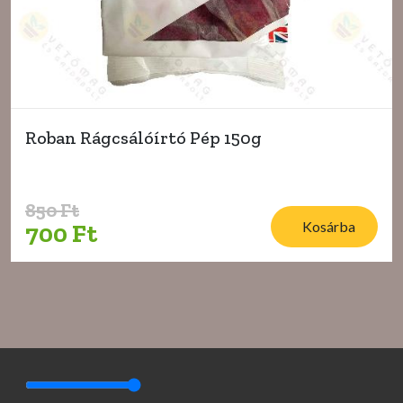
Roban Rágcsálóírtó Pép 150g
850 Ft
Kosárba
700 Ft