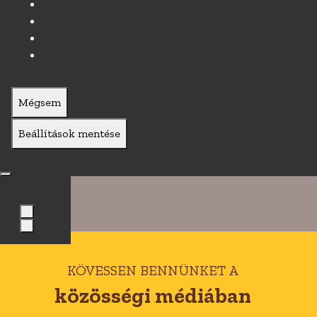
Mégsem
Beállítások mentése
KÖVESSEN BENNÜNKET A
közösségi médiában