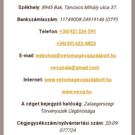
Székhely:
8945 Bak, Táncsics Mihály utca 37.
Bankszámlaszám:
11749008-24919146 (OTP)
Telefon:
+36(92) 334-591
+36(30) 622-6823
E-mail:
webshop@vetomagesgazdabolt.hu
vesgzala@gmail.com
Internet:
www.vetomagesgazdabolt.hu
www.vesg.hu
A céget bejegyző hatóság:
Zalaegerszegi
Törvényszék Cégbírósága
Cégjegyzékszám/nyilvántartási szám:
20-09-
077724