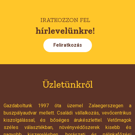
IRATKOZZON FEL
hírlevelünkre!
Feliratkozás
Üzletünkről
Gazdaboltunk 1997 óta üzemel Zalaegerszegen a
buszpályaudvar mellett. Családi vállalkozás, vevőcentrikus
kiszolgálással, és bőséges árukészlettel. Vetőmagok
széles választékban, növényvédőszerek kisebb és
nagyobb kiszerelésben, borászati és pálinkafőzési