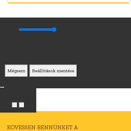
Mégsem
Beállítások mentése
KÖVESSEN BENNÜNKET A