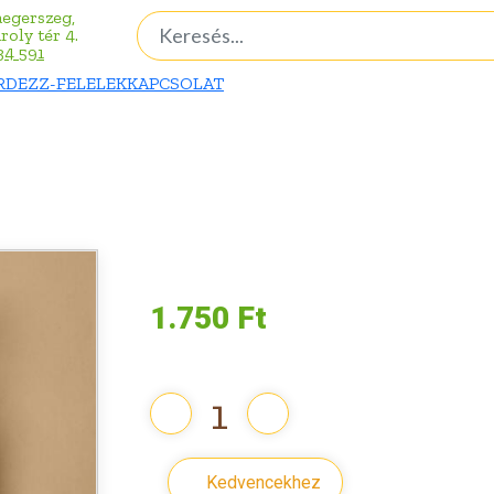
egerszeg,
oly tér 4.
34 591
RDEZZ-FELELEK
KAPCSOLAT
1.750 Ft
Kedvencekhez