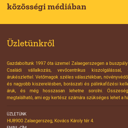
közösségi médiában
Üzletünkről
Gazdaboltunk 1997 óta üzemel Zalaegerszegen a buszpálya
Családi vállalkozás, vevőcentrikus kiszolgálással
árukészlettel. Vetőmagok széles választékban, növényvéd
és nagyobb kiszerelésben, borászati és pálinkafőzési kel
áruk, és még hosszasan lehetne sorolni. Összesé
megtalálható, ami egy kertész számára szükséges lehet a há
ÜZLETÜNK
HU8900 Zalaegerszeg, Kovács Károly tér 4.
EMAIL-CÍM