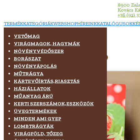
8900 Zala
Kovács Kár
+36 (92) 3
TERMÉKKATEGÓRIÁK
WEBSHOP
HÍREINK
KATALÓGUSOK
KÉ
VETŐMAG
WEBSHOP
EPER - KORONA 5 DB
VIRÁGMAGOK, HAGYMÁK
NÖVÉNYVÉDŐSZER
Eper - Korona 5 db
BORÁSZAT
NÖVÉNYÁPOLÁS
MŰTRÁGYA
KÁRTEVŐÍRTÁS,RIASZTÁS
HÁZIÁLLATOK
MŰANYAG ÁRÚ
KERTI SZERSZÁMOK,ESZKÖZÖK
ÜVEGTERMÉKEK
MINDEN AMI GYEP
LOMBTRÁGYÁK
VIRÁGFÖLD, TŐZEG