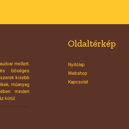
Oldaltérkép
udvar mellett.
Nyitólap
, és bőséges
Webshop
őszerek kisebb
Kapcsolat
lékek, műanyag
gében minden
z körül.