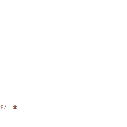
F /
db