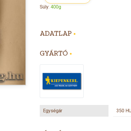
Súly:
400g
ADATLAP
•
GYÁRTÓ
•
Egységár
350 HU