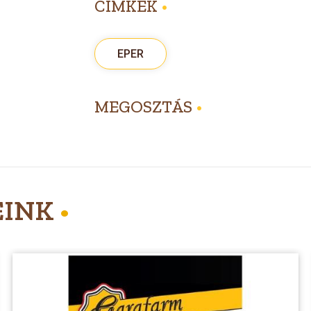
CÍMKÉK
•
EPER
MEGOSZTÁS
•
EINK
•